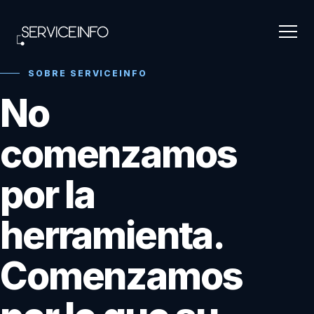
Saltar
al
contenido
SOBRE SERVICEINFO
No
comenzamos
por la
herramienta.
Comenzamos